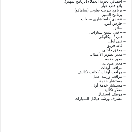
– أخصائي تجربة العملاء (برنامج تمهير).
– بائع قطع غيار.
– برنامج تدريب تعاوني (ساماكو).
– برنامج التميز.
– تنفيذي / استشاري مبيعات.
– حارس أمن.
– سائق.
– – فني تلميع سيارات.
– فني / ميكانيكي.
– فني أول.
– قائد فريق.
– مدقق داخلي.
– مدير تطوير الأعمال.
– مدير خدمة.
– مدير مبيعات.
– مراقب أوقات.
– مراقب أوقات / كاتب تكاليف.
– مراقب ورشة عمل.
– مستشار خدمة.
– مستشار خدمة أول.
– مقدّر تكاليف.
– موظف استقبال.
– مشرف ورشة هياكل السيارات.