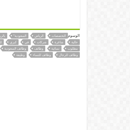
الوسوم
التخصصات
الرياض
السعودية"
بالر
خالية
شاغرة
شركات
في
كبري
لل
مطلوب
نسائية
وظائف
وظائف السعودية
وظائف للرجال
وظائف للنساء
وظيفة