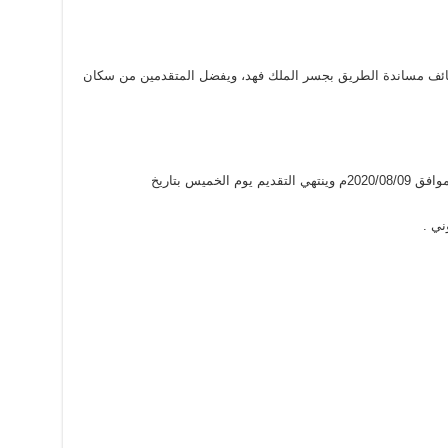
ائف مساندة الطريق بجسر الملك فهد، ويفضل المتقدمين من سكان
التقديم متاح اليوم الأحد بتاريخ 1441/12/19هـ الموافق 2020/08/09م وينتهي التقديم يوم الخميس بتاريخ
ني .