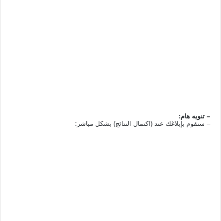
– تنويه هام:
– سنقوم بإبلاغك عند (اكتمال النتائج) بشكل مباشر: