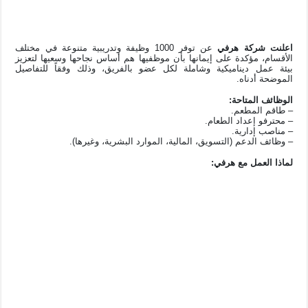
اعلنت شركة هرفي
عن توفر 1000 وظيفة وتدريبية متنوعة في مختلف
الأقسام، مؤكدة على إيمانها بأن موظفيها هم أساس نجاحها وسعيها لتعزيز
بيئة عمل ديناميكية وشاملة لكل عضو بالفريق، وذلك وفقاً للتفاصيل
الموضحة أدناه.
الوظائف المتاحة:
– طاقم المطعم.
– محترفو إعداد الطعام.
– مناصب إدارية.
– وظائف الدعم (التسويق، المالية، الموارد البشرية، وغيرها).
لماذا العمل مع هرفي: